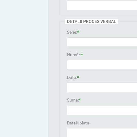
DETALII PROCES VERBAL
Serie:
*
Număr:
*
Dată:
*
Suma:
*
Detalii plata: