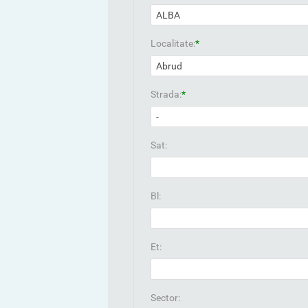
Localitate:
*
Strada:
*
Sat:
Bl:
Et:
Sector: